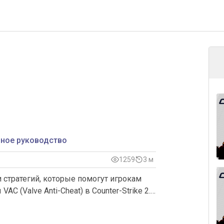
олное руководство
1259
3
м
 стратегий, которые помогут игрокам
AC (Valve Anti-Cheat) в Counter-Strike 2.
тся защита игры от нечестной практики
щенного программного обеспечения.