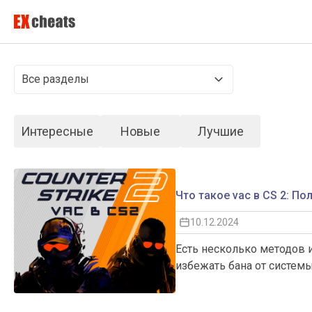
Все разделы
Интересные
Новые
Лучшие
Что такое vac в CS 2: П
10.12.2024
Есть несколько методов и
избежать бана от системы V
Важной задачей VAC являе
путем обнаружения запре