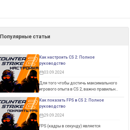
Популярные статьи
Как настроить CS 2: Полное
руководство
03.09.2024
Для того чтобы достичь максимального
игрового опыта в CS 2, важно правильно
настроить игру. Это не только позволит
Как показать FPS в CS 2: Полное
увеличить производительность, но и
руководство
обеспечит более комфортный игровой
процесс. Настройки интерфейса, графики
29.09.2024
и звука могут существенно повлиять на
восприятие игры, делая её более
FPS (кадры в секунду) является