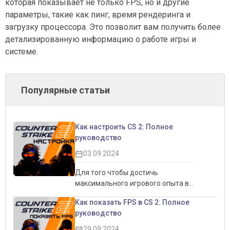
которая показывает не только FPS, но и другие
параметры, такие как пинг, время рендеринга и
загрузку процессора. Это позволит вам получить более
детализированную информацию о работе игры и
системе.
Популярные статьи
Как настроить CS 2: Полное
руководство
03.09.2024
Для того чтобы достичь
максимального игрового опыта в
CS 2, важно правильно настроить
Как показать FPS в CS 2: Полное
игру. Это не только позволит
руководство
увеличить производительность,
но и обеспечит более комфортный
29.09.2024