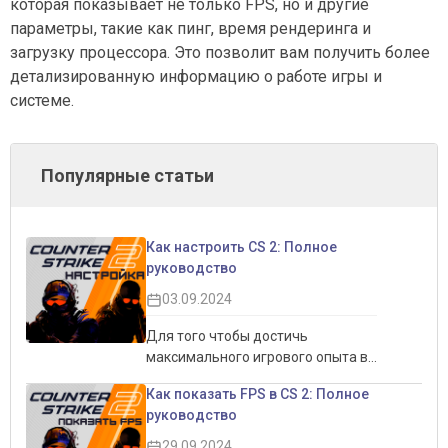
которая показывает не только FPS, но и другие
параметры, такие как пинг, время рендеринга и
загрузку процессора. Это позволит вам получить более
детализированную информацию о работе игры и
системе.
Популярные статьи
Как настроить CS 2: Полное
руководство
03.09.2024
Для того чтобы достичь
максимального игрового опыта в
CS 2, важно правильно настроить
Как показать FPS в CS 2: Полное
игру. Это не только позволит
руководство
увеличить производительность,
но и обеспечит более комфортный
29.09.2024