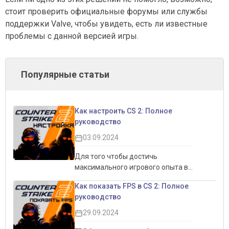
стоит проверить официальные форумы или службы
поддержки Valve, чтобы увидеть, есть ли известные
проблемы с данной версией игры.
Популярные статьи
Как настроить CS 2: Полное
руководство
03.09.2024
Для того чтобы достичь
максимального игрового опыта в
CS 2, важно правильно настроить
Как показать FPS в CS 2: Полное
игру. Это не только позволит
руководство
увеличить производительность,
но и обеспечит более комфортный
29.09.2024
игровой процесс. Настройки