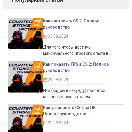
Как настроить CS 2: Полное
руководство
03.09.2024
Для того чтобы достичь
максимального игрового опыта в
CS 2, важно правильно настроить
Как показать FPS в CS 2: Полное
игру. Это не только позволит
руководство
увеличить производительность,
но и обеспечит более комфортный
29.09.2024
игровой процесс. Настройки
интерфейса, графики и звука
FPS (кадры в секунду) является
могут существенно повлиять на
ключевым показателем
восприятие игры, делая её более
производительности игры,
Как установить CS 2 на ПК:
плавной и отзывчивой. В этом
особенно в соревновательных
Полное руководство
руководстве мы подробно
играх, таких как CS 2.
рассмотрим все аспекты
Отслеживание FPS помогает
02.09.2024
настройки CS 2, чтобы помочь вам
понять, насколько плавно идёт