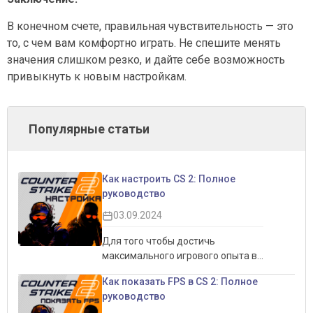
В конечном счете, правильная чувствительность — это
то, с чем вам комфортно играть. Не спешите менять
значения слишком резко, и дайте себе возможность
привыкнуть к новым настройкам.
Популярные статьи
Как настроить CS 2: Полное
руководство
03.09.2024
Для того чтобы достичь
максимального игрового опыта в
CS 2, важно правильно настроить
Как показать FPS в CS 2: Полное
игру. Это не только позволит
руководство
увеличить производительность,