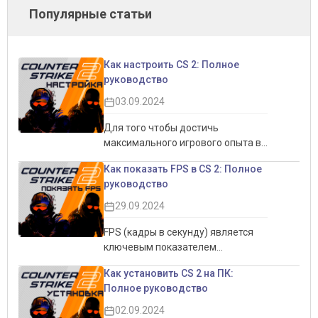
Популярные статьи
Как настроить CS 2: Полное
руководство
03.09.2024
Для того чтобы достичь
максимального игрового опыта в
CS 2, важно правильно настроить
Как показать FPS в CS 2: Полное
игру. Это не только позволит
руководство
увеличить производительность,
но и обеспечит более комфортный
29.09.2024
игровой процесс. Настройки
интерфейса, графики и звука
FPS (кадры в секунду) является
могут существенно повлиять на
ключевым показателем
восприятие игры, делая её более
производительности игры,
Как установить CS 2 на ПК:
плавной и отзывчивой. В этом
особенно в соревновательных
Полное руководство
руководстве мы подробно
играх, таких как CS 2.
рассмотрим все аспекты
Отслеживание FPS помогает
02.09.2024