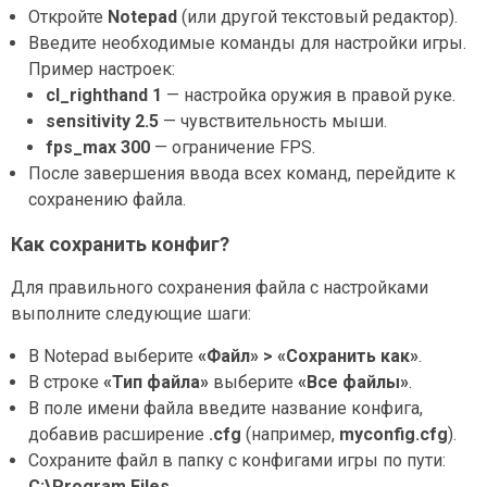
Откройте
Notepad
(или другой текстовый редактор).
Введите необходимые команды для настройки игры.
Пример настроек:
cl_righthand 1
— настройка оружия в правой руке.
sensitivity 2.5
— чувствительность мыши.
fps_max 300
— ограничение FPS.
После завершения ввода всех команд, перейдите к
сохранению файла.
Как сохранить конфиг?
Для правильного сохранения файла с настройками
выполните следующие шаги:
В Notepad выберите
«Файл» > «Сохранить как»
.
В строке
«Тип файла»
выберите
«Все файлы»
.
В поле имени файла введите название конфига,
добавив расширение
.cfg
(например,
myconfig.cfg
).
Сохраните файл в папку с конфигами игры по пути:
C:\Program Files