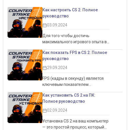
Как настроить CS 2: Полное
руководство
03.09.2024
Для того чтобы достичь
максимального игрового опыта в
CS 2, важно правильно настроить
Как показать FPS в CS 2: Полное
игру. Это не только позволит
руководство
увеличить производительность,
но и обеспечит более комфортный
29.09.2024
игровой процесс. Настройки
интерфейса, графики и звука
FPS (кадры в секунду) является
могут существенно повлиять на
ключевым показателем
восприятие игры, делая её более
производительности игры,
Как установить CS 2 на ПК:
плавной и отзывчивой. В этом
особенно в соревновательных
Полное руководство
руководстве мы подробно
играх, таких как CS 2.
рассмотрим все аспекты
Отслеживание FPS помогает
02.09.2024
настройки CS 2, чтобы помочь вам
понять, насколько плавно идёт
добиться наилучших результатов,
игровой процесс, и позволяет
Установка CS 2 на ваш компьютер
будь то для мощного ПК или
оптимизировать настройки, чтобы
— это простой процесс, который