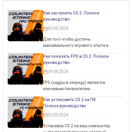
Как настроить CS 2: Полное
руководство
03.09.2024
Для того чтобы достичь
максимального игрового опыта в
CS 2, важно правильно настроить
Как показать FPS в CS 2: Полное
игру. Это не только позволит
руководство
увеличить производительность,
но и обеспечит более комфортный
29.09.2024
игровой процесс. Настройки
интерфейса, графики и звука
FPS (кадры в секунду) является
могут существенно повлиять на
ключевым показателем
восприятие игры, делая её более
производительности игры,
Как установить CS 2 на ПК:
плавной и отзывчивой. В этом
особенно в соревновательных
Полное руководство
руководстве мы подробно
играх, таких как CS 2.
рассмотрим все аспекты
Отслеживание FPS помогает
02.09.2024
настройки CS 2, чтобы помочь вам
понять, насколько плавно идёт
добиться наилучших результатов,
игровой процесс, и позволяет
Установка CS 2 на ваш компьютер