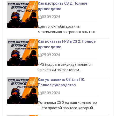
Как настроить CS 2: Полное
руководство
03.09.2024
Для того чтобы достичь
максимального игрового опыта в
CS 2, важно правильно настроить
Как показать FPS в CS 2: Полное
игру. Это не только позволит
руководство
увеличить производительность,
но и обеспечит более комфортный
29.09.2024
игровой процесс. Настройки
интерфейса, графики и звука
FPS (кадры в секунду) является
могут существенно повлиять на
ключевым показателем
восприятие игры, делая её более
производительности игры,
Как установить CS 2 на ПК:
плавной и отзывчивой. В этом
особенно в соревновательных
Полное руководство
руководстве мы подробно
играх, таких как CS 2.
рассмотрим все аспекты
Отслеживание FPS помогает
02.09.2024
настройки CS 2, чтобы помочь вам
понять, насколько плавно идёт
добиться наилучших результатов,
игровой процесс, и позволяет
Установка CS 2 на ваш компьютер
будь то для мощного ПК или
оптимизировать настройки, чтобы
— это простой процесс, который
устройства с ограниченными
добиться лучшего баланса между
можно выполнить через