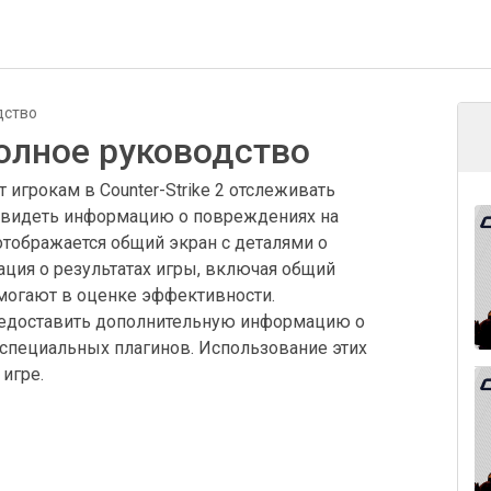
дство
Полное руководство
 игрокам в Counter-Strike 2 отслеживать
 увидеть информацию о повреждениях на
отображается общий экран с деталями о
ация о результатах игры, включая общий
омогают в оценке эффективности.
редоставить дополнительную информацию о
 специальных плагинов. Использование этих
игре.