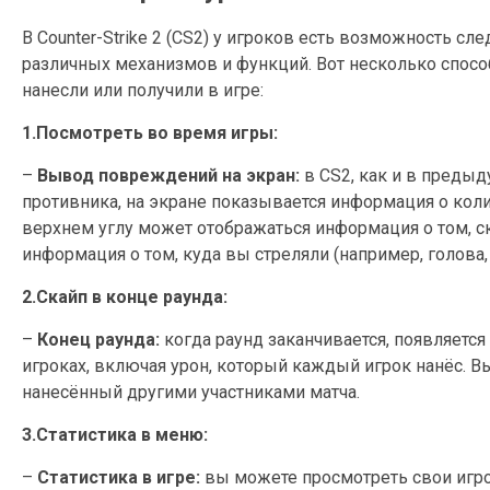
В Counter-Strike 2 (CS2) у игроков есть возможность 
различных механизмов и функций. Вот несколько спосо
нанесли или получили в игре:
1.Посмотреть во время игры:
–
Вывод повреждений на экран:
в CS2, как и в предыд
противника, на экране показывается информация о коли
верхнем углу может отображаться информация о том, ск
информация о том, куда вы стреляли (например, голова, то
2.Скайп в конце раунда:
–
Конец раунда:
когда раунд заканчивается, появляетс
игроках, включая урон, который каждый игрок нанёс. Вы
нанесённый другими участниками матча.
3.Статистика в меню:
–
Статистика в игре:
вы можете просмотреть свои игров