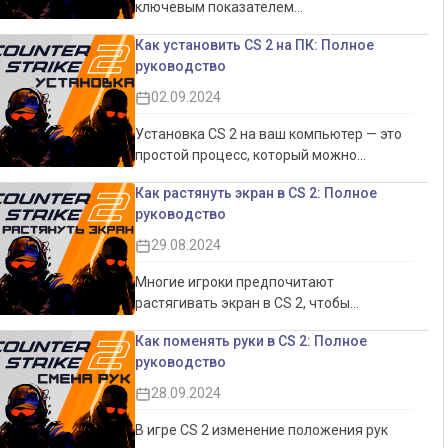
плавной и отзывчивой. В этом
ключевым показателем
руководстве мы подробно рассмотрим
производительности игры, особенно в
Как установить CS 2 на ПК: Полное
все аспекты настройки CS 2, чтобы
соревновательных играх, таких как CS 2.
руководство
помочь вам добиться наилучших
Отслеживание FPS помогает понять,
результатов, будь то для мощного ПК
насколько плавно идёт игровой процесс,
02.09.2024
или устройства с ограниченными
и позволяет оптимизировать настройки,
ресурсами.
чтобы добиться лучшего баланса между
Установка CS 2 на ваш компьютер — это
графикой и производительностью. В
простой процесс, который можно
этом руководстве мы рассмотрим, как
выполнить через платформу Steam.
Как растянуть экран в CS 2: Полное
включить отображение FPS в CS 2 с
Steam является официальным способом
руководство
помощью консольных команд и других
загрузки игры, что гарантирует
инструментов.
безопасность и простоту процесса. В
29.08.2024
этом руководстве мы рассмотрим все
этапы установки CS 2, начиная от
Многие игроки предпочитают
создания аккаунта в Steam и заканчивая
растягивать экран в CS 2, чтобы
запуском игры после установки.
получить определённые преимущества в
Как поменять руки в CS 2: Полное
игровом процессе. Это популярная
руководство
практика среди киберспортсменов, так
как она может улучшить видимость и
28.09.2024
реакцию на действия противников. В
этом руководстве мы рассмотрим, как
В игре CS 2 изменение положения рук