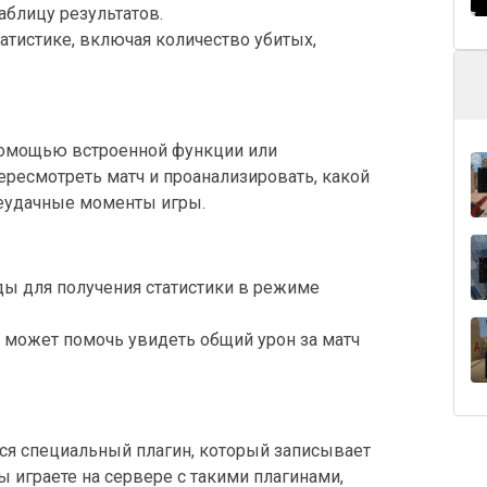
аблицу результатов.
татистике, включая количество убитых,
помощью встроенной функции или
ересмотреть матч и проанализировать, какой
неудачные моменты игры.
ы для получения статистики в режиме
х может помочь увидеть общий урон за матч
ся специальный плагин, который записывает
 играете на сервере с такими плагинами,