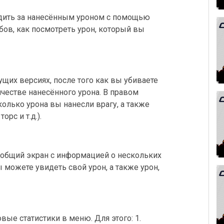
следить за нанесённым уроном с помощью
бов, как посмотреть урон, который вы
ущих версиях, после того как вы убиваете
честве нанесённого урона. В правом
олько урона вы нанесли врагу, а также
рс и т.д.).
я общий экран с информацией о нескольких
 можете увидеть свой урон, а также урон,
ые статистики в меню. Для этого: 1.