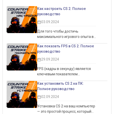
Как настроить CS 2: Полное
руководство
03.09.2024
Для того чтобы достичь
максимального игрового опыта в
CS 2, важно правильно настроить
Как показать FPS в CS 2: Полное
игру. Это не только позволит
руководство
увеличить производительность,
но и обеспечит более комфортный
29.09.2024
игровой процесс. Настройки
интерфейса, графики и звука
FPS (кадры в секунду) является
могут существенно повлиять на
ключевым показателем
восприятие игры, делая её более
производительности игры,
Как установить CS 2 на ПК:
плавной и отзывчивой. В этом
особенно в соревновательных
Полное руководство
руководстве мы подробно
играх, таких как CS 2.
рассмотрим все аспекты
Отслеживание FPS помогает
02.09.2024
настройки CS 2, чтобы помочь вам
понять, насколько плавно идёт
добиться наилучших результатов,
игровой процесс, и позволяет
Установка CS 2 на ваш компьютер
будь то для мощного ПК или
оптимизировать настройки, чтобы
— это простой процесс, который