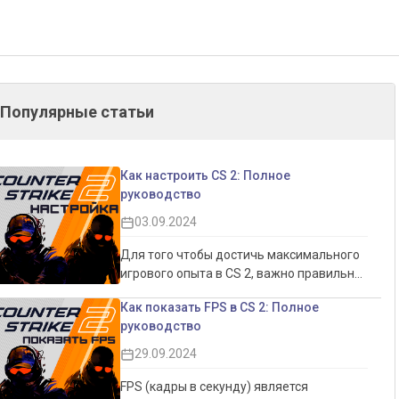
Популярные статьи
Как настроить CS 2: Полное
руководство
03.09.2024
Для того чтобы достичь максимального
игрового опыта в CS 2, важно правильно
настроить игру. Это не только позволит
Как показать FPS в CS 2: Полное
увеличить производительность, но и
руководство
обеспечит более комфортный игровой
процесс. Настройки интерфейса, графики
29.09.2024
и звука могут существенно повлиять на
восприятие игры, делая её более
FPS (кадры в секунду) является