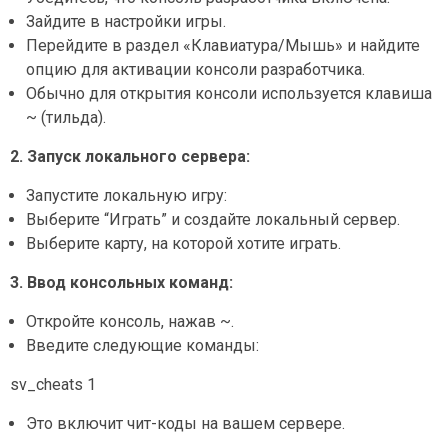
Зайдите в настройки игры.
Перейдите в раздел «Клавиатура/Мышь» и найдите
опцию для активации консоли разработчика.
Обычно для открытия консоли используется клавиша
~ (тильда).
2. Запуск локального сервера:
Запустите локальную игру:
Выберите “Играть” и создайте локальный сервер.
Выберите карту, на которой хотите играть.
3. Ввод консольных команд:
Откройте консоль, нажав ~.
Введите следующие команды:
sv_cheats 1
Это включит чит-коды на вашем сервере.