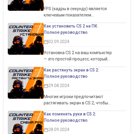
игровой процесс. Настройки
интерфейса, графики и звука
FPS (кадры в секунду) является
могут существенно повлиять на
ключевым показателем
восприятие игры, делая её более
производительности игры,
Как установить CS 2 на ПК:
плавной и отзывчивой. В этом
особенно в соревновательных
Полное руководство
руководстве мы подробно
играх, таких как CS 2.
рассмотрим все аспекты
Отслеживание FPS помогает
02.09.2024
настройки CS 2, чтобы помочь вам
понять, насколько плавно идёт
добиться наилучших результатов,
игровой процесс, и позволяет
Установка CS 2 на ваш компьютер
будь то для мощного ПК или
оптимизировать настройки, чтобы
— это простой процесс, который
устройства с ограниченными
добиться лучшего баланса между
можно выполнить через
Как растянуть экран в CS 2:
ресурсами.
графикой и
платформу Steam. Steam
Полное руководство
производительностью. В этом
является официальным способом
руководстве мы рассмотрим, как
загрузки игры, что гарантирует
29.08.2024
включить отображение FPS в CS 2
безопасность и простоту
с помощью консольных команд и
процесса. В этом руководстве мы
Многие игроки предпочитают
других инструментов.
рассмотрим все этапы установки
растягивать экран в CS 2, чтобы
CS 2, начиная от создания
получить определённые
Как поменять руки в CS 2:
аккаунта в Steam и заканчивая
преимущества в игровом
Полное руководство
запуском игры после установки.
процессе. Это популярная
практика среди
28.09.2024