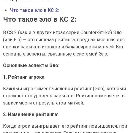
Что такое эло в КС 2:
Что такое эло в КС 2:
В CS 2 (как и в других играх серии Counter-Strike) Эло
(или Elo) — это система рейтинга, предназначенная для
оценки навыков игроков и балансировки матчей. Вот
основные аспекты, связанные с системой Эло:
Основные аспекты Эло:
1. Рейтинг игрока
:
Каждый игрок имеет числовой рейтинг (Эло), который
отражает его уровень навыков. Рейтинг изменяется в
зависимости от результатов матчей.
2. Изменение рейтинга
:
Когда игрок выигрывает, его рейтинг повышается; при