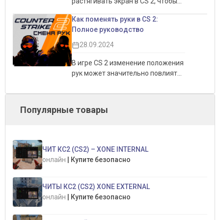
других инструментов.
рассмотрим все этапы установки
растягивать экран в CS 2, чтобы
CS 2, начиная от создания
получить определённые
Как поменять руки в CS 2:
аккаунта в Steam и заканчивая
преимущества в игровом
Полное руководство
запуском игры после установки.
процессе. Это популярная
практика среди
28.09.2024
киберспортсменов, так как она
может улучшить видимость и
В игре CS 2 изменение положения
реакцию на действия
рук может значительно повлиять
противников. В этом руководстве
на удобство и восприятие
мы рассмотрим, как растянуть
игрового процесса. Игроки часто
экран, используя соотношение
корректируют расположение
Популярные товары
сторон 4:3, и почему это может
оружия на экране в зависимости
помочь вам в игре.
от своих предпочтений или для
лучшей видимости в сложных
ситуациях. В этом руководстве мы
ЧИТ КС2 (CS2) – XONE INTERNAL
рассмотрим, зачем и как менять
онлайн
| Купите безопасно
положение рук в CS 2, чтобы
улучшить ваш игровой опыт.
ЧИТЫ КС2 (CS2) XONE EXTERNAL
онлайн
| Купите безопасно