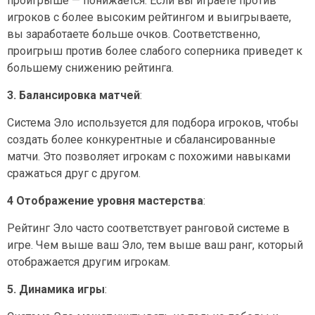
проигрыше — понижается. Если вы играете против
игроков с более высоким рейтингом и выигрываете,
вы заработаете больше очков. Соответственно,
проигрыш против более слабого соперника приведет к
большему снижению рейтинга.
3. Балансировка матчей
:
Система Эло используется для подбора игроков, чтобы
создать более конкурентные и сбалансированные
матчи. Это позволяет игрокам с похожими навыками
сражаться друг с другом.
4 Отображение уровня мастерства
:
Рейтинг Эло часто соответствует ранговой системе в
игре. Чем выше ваш Эло, тем выше ваш ранг, который
отображается другим игрокам.
5. Динамика игры
: