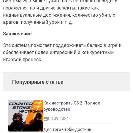
Система Эло может учитывать не только победы и
поражения, но и другие аспекты, такие как
индивидуальные достижения, количество убитых
врагов, полученный урон и т. д.
Заключение:
Эта система помогает поддерживать баланс в игре и
обеспечивает более интересный и конкурентный
игровой процесс.
Популярные статьи
Как настроить CS 2: Полное
руководство
03.09.2024
Для того чтобы достичь